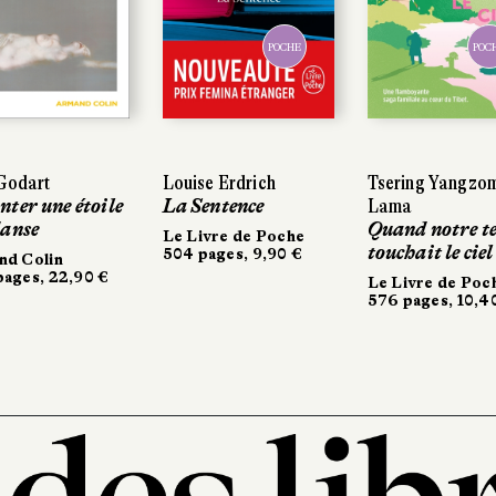
POCHE
POCHE
POCHE
POCHE
art
art
Louise Erdrich
Louise Erdrich
Tsering Yangzom
Tsering Yangzom
 une étoile
r une étoile
La Sentence
La Sentence
Lama
Lama
se
se
Quand notre terr
Quand notre terr
Le Livre de Poche
Le Livre de Poche
touchait le ciel
touchait le ciel
504 pages, 9,90 €
504 pages, 9,90 €
Colin
Colin
s, 22,90 €
s, 22,90 €
Le Livre de Poche
Le Livre de Poche
576 pages, 10,40 €
576 pages, 10,40 €