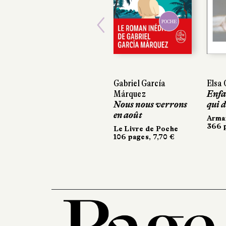
POCHE
Previous
Gabriel García
Elsa God
Elsa God
Márquez
Enfanter
Enfante
Nous nous verrons
qui dan
qui dan
en août
Armand 
Armand 
366 page
366 page
Le Livre de Poche
106 pages, 7,70 €