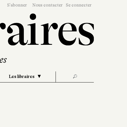
S'abonner
Nous contacter
Se connecter
Les libraires
🔎