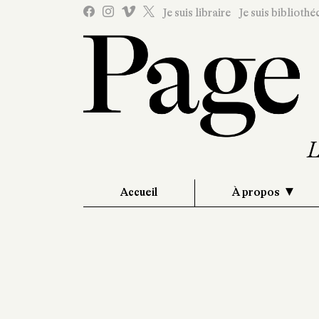
Je suis libraire
Je suis bibliothé
Accueil
À propos