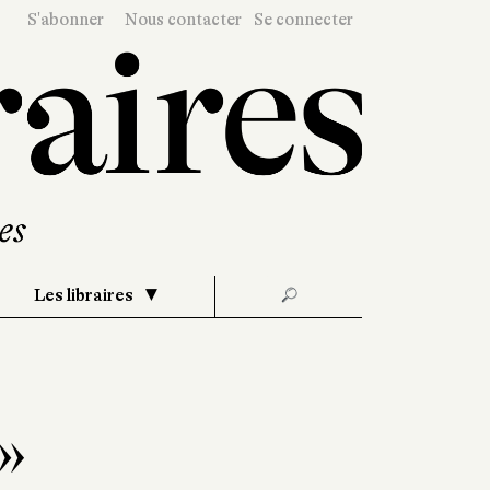
S'abonner
Nous contacter
Se connecter
Les libraires
🔎
 »