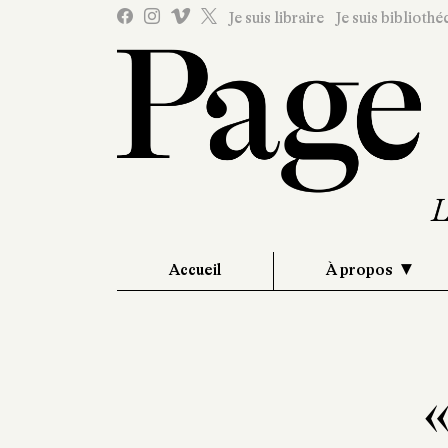
Je suis libraire
Je suis bibliothé
Accueil
À propos
«