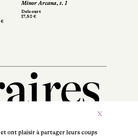
Minor Arcana, t. 1
Minor Arcana, t. 1
Sacrés banquets !
Delcourt
Delcourt
Thierry Magnier
17,50 €
17,50 €
96 pages, 21,50 €
X
et ont plaisir à partager leurs coups