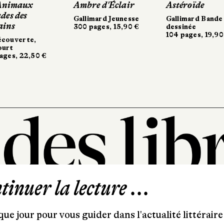
aux
aux
Ambre d'Éclair
Ambre d'Éclair
Astéroïde
Astéroïde
es
es
Gallimard Jeunesse
Gallimard Jeunesse
Gallimard Bande
Gallimard Bande
300 pages, 15,90 €
300 pages, 15,90 €
dessinée
dessinée
104 pages, 19,90 €
104 pages, 19,90 €
rte,
rte,
22,50 €
22,50 €
inuer la lecture ...
101, rue Saint-Lazare
75009 Paris
ue jour pour vous guider dans l'actualité littéraire 