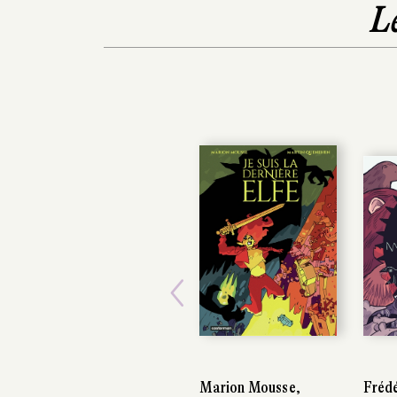
L
Previous
Marion Mousse,
Frédéric K
Frédéric K