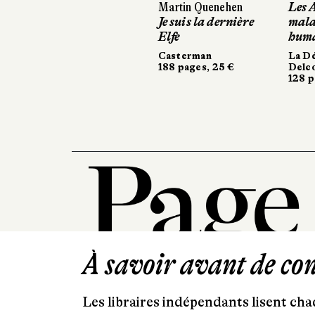
Martin Quenehen
Les Anim
Les Anim
Je suis la dernière
malades d
malades d
Elfe
humains
humains
Casterman
La Découve
La Découve
188 pages, 25 €
Delcourt
Delcourt
128 pages, 
128 pages, 
À savoir avant de cont
Les libraires indépendants lisent chaq