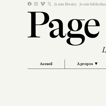
Je suis libraire
Je suis bibliothé
Accueil
À propos