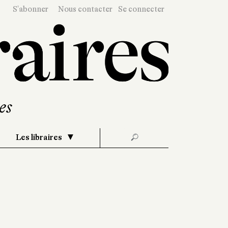
S'abonner
Nous contacter
Se connecter
Les libraires
🔎