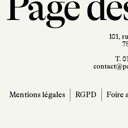
101, r
7
T. 0
contact@pa
Mentions légales
RGPD
Foire 