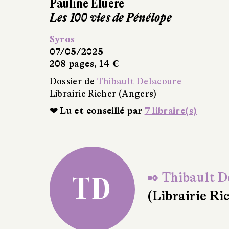
Anouk Langaney
L'Invasion de la pl
Syros
07/05/2025
208 pages, 14 €
Dossier de
Thibault De
Librairie Richer (Anger
❤ Lu et conseillé par
6
✒ Thibault D
TD
(Librairie Ri