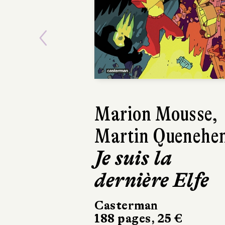
Previous
Marion Mousse,
Fr
Martin Quenehe
L
Je suis la
ma
dernière Elfe
h
Casterman
La 
188 pages, 25 €
Del