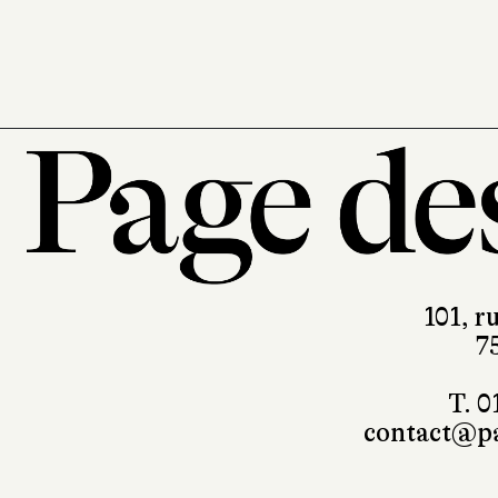
128
101, r
7
T. 0
contact@pa