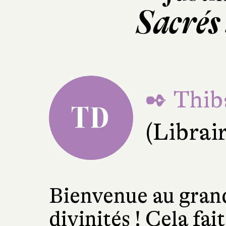
Sacrés
✒ Thib
TD
(Librai
Bienvenue au gran
divinités ! Cela fai