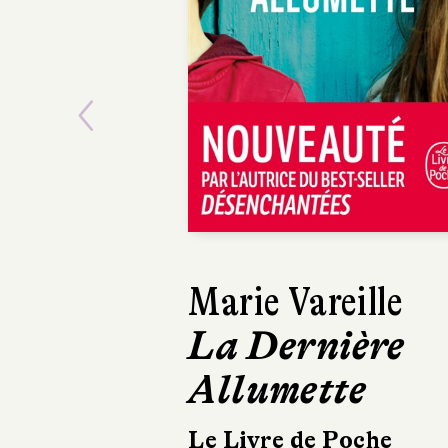
Previous
Victoria Mas
L'Orpheline 
Temple
Albin Michel