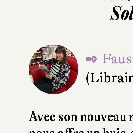
So
✒ Faus
(Librai
Avec son nouveau 