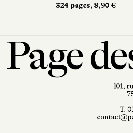
186 pages, 19,90 €
101, r
7
T. 0
contact@pa