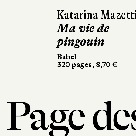
Tonino
Benacquista
Romanesque
Gallimard
240 pages, 19 €