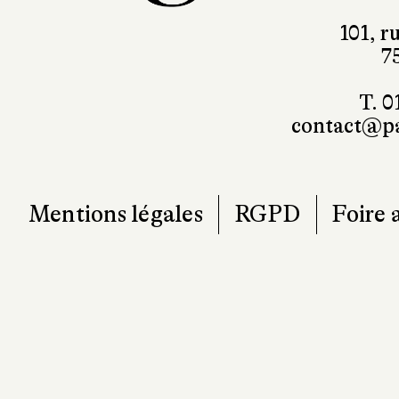
101, r
7
T. 0
contact@pa
Mentions légales
RGPD
Foire 