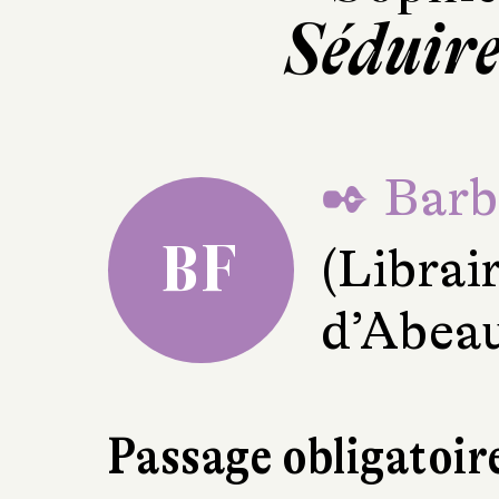
Séduire
✒ Barba
BF
(Librair
d’Abea
Passage obligatoir