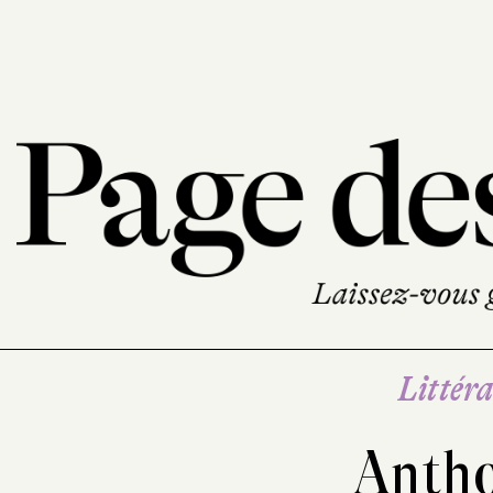
Littéra
Anth