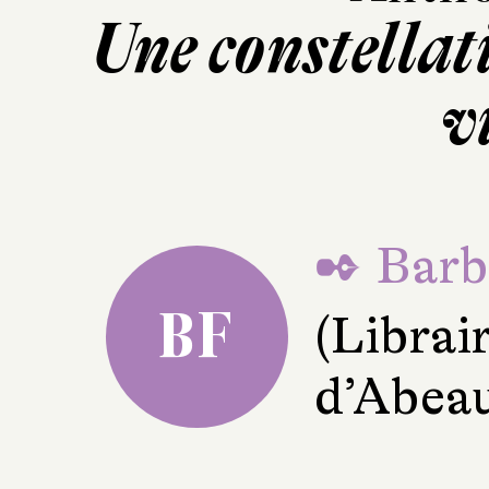
Une constella
v
✒ Barba
BF
(Librair
d’Abea