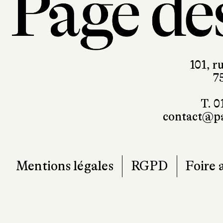
101, r
7
T. 0
contact@pa
Mentions légales
RGPD
Foire 