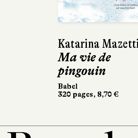
Tonino
Benacquista
Romanesque
Gallimard
240 pages, 19 €