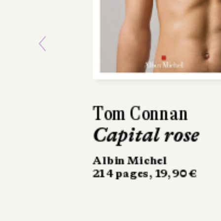
Previous
Susie
Morgenstern,
Aliyah
Morgenstern
Mon Ariel à m