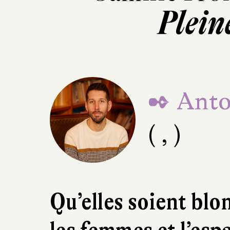
Plein
✒ Anto
( , )
Qu’elles soient blo