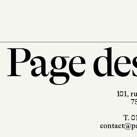
Glénat Jeunesse
52 pages, 18,50 €
101, r
7
T. 0
contact@pa