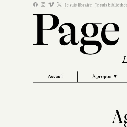
Je suis libraire
Je suis bibliothé
Accueil
À propos
A