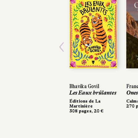
Previous
Bhavika Govil
Franc
Franc
Les Eaux brûlantes
Ones
Ones
Éditions de La
Calm
Calm
Martinière
270 p
270 p
308 pages, 20 €