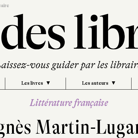
caire
Les livres
Les auteurs
Littérature française
gnès Martin-Luga