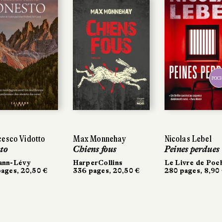
POC
POC
esco Vidotto
esco Vidotto
Max Monnehay
Max Monnehay
Nicolas Lebel
Nicolas Lebel
to
to
Chiens fous
Chiens fous
Peines perdues
Peines perdues
ann-Lévy
ann-Lévy
HarperCollins
HarperCollins
Le Livre de Poc
Le Livre de Poc
ages, 20,50 €
ages, 20,50 €
336 pages, 20,50 €
336 pages, 20,50 €
280 pages, 8,90
280 pages, 8,90