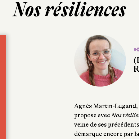
Nos résiliences
✒
(
R
Agnès Martin-Lugand, r
propose avec
Nos résili
veine de ses précédents 
démarque encore par la