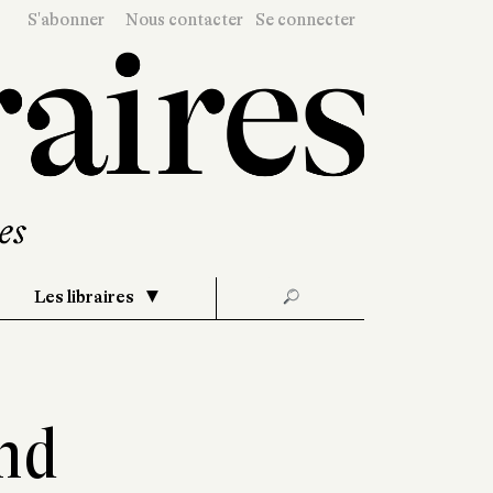
S'abonner
Nous contacter
Se connecter
Les libraires
🔎
nd