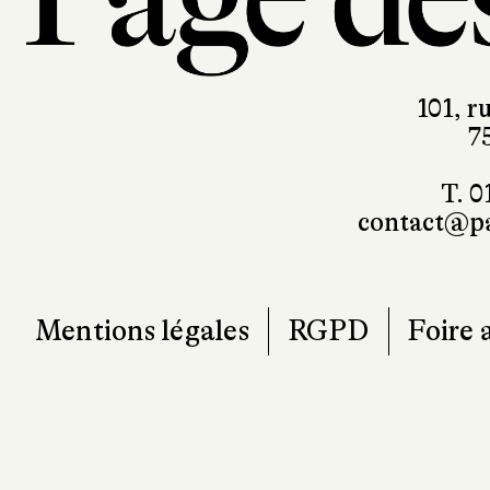
101, r
7
T. 0
contact@pa
Mentions légales
RGPD
Foire 