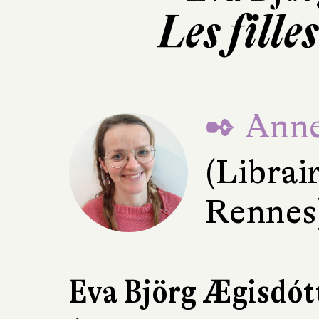
Les fille
✒ Anne
(Librair
Rennes
Eva Björg Ægisdótt