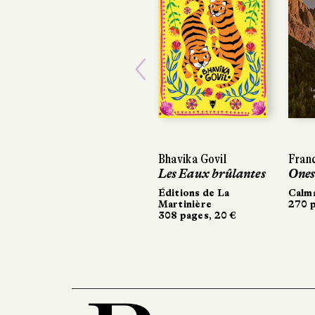
Previous
Bhavika Govil
Franc
Les Eaux brûlantes
Ones
Éditions de La
Calm
Martinière
270 p
308 pages, 20 €