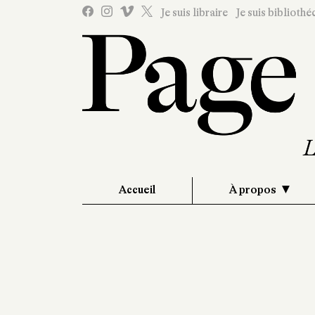
Je suis libraire
Je suis bibliothé
Accueil
À propos