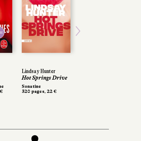
HE
Next
Lindsay Hunter
Hot Springs Drive
he
Sonatine
 €
320 pages, 22 €