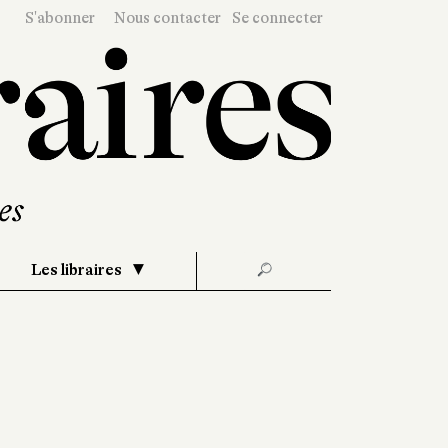
S'abonner
Nous contacter
Se connecter
Les libraires
🔎