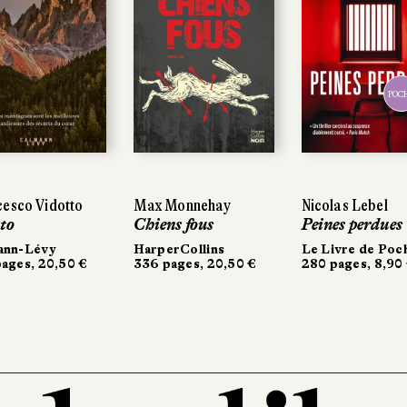
POC
esco Vidotto
Max Monnehay
Nicolas Lebel
to
Chiens fous
Peines perdues
ann-Lévy
HarperCollins
Le Livre de Poc
ages, 20,50 €
336 pages, 20,50 €
280 pages, 8,90