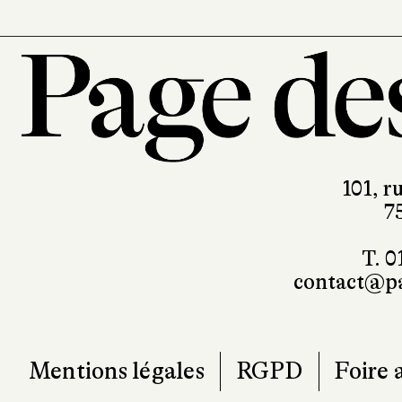
101, r
7
T. 0
contact@pa
Mentions légales
RGPD
Foire 