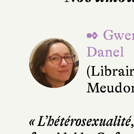
✒ Gwen
Danel
(Librai
Meudo
« L’hétérosexualité,