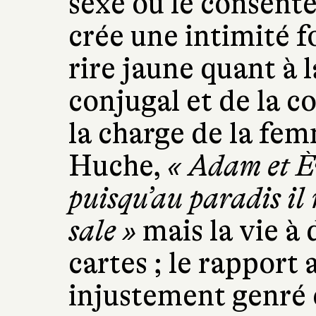
sexe où le consen
crée une intimité f
rire jaune quant à 
conjugal et de la c
la charge de la fe
Huche,
« Adam et È
puisqu’au paradis il 
sale »
mais la vie à 
cartes ; le rapport
injustement genré e