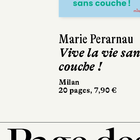
Marie Perarnau
Sa
Vive la vie san
L
couche !
Fol
272
Milan
20 pages, 7,90 €