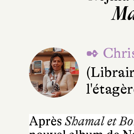
Ma
✒ Chris
(Librair
l'étagè
Après
Shamal et Bo