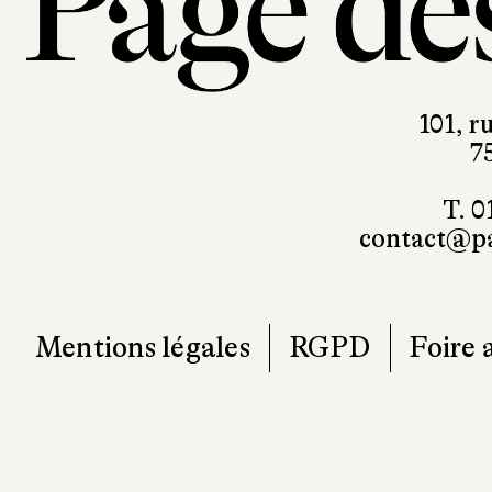
101, r
7
T. 0
contact@pa
Mentions légales
RGPD
Foire 