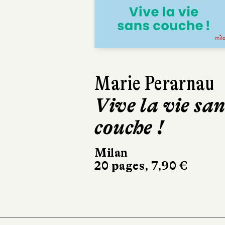
Previous
Salman Rushdie
Le Couteau
Folio
272 pages, 9,20 €