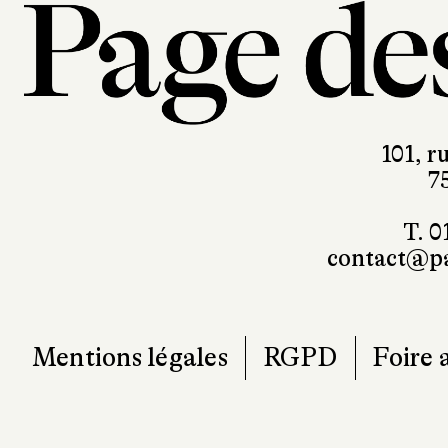
101, r
7
T. 0
contact@pa
Mentions légales
RGPD
Foire 