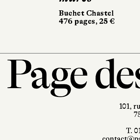
302 pages, 19 €
101, r
7
T. 0
contact@pa