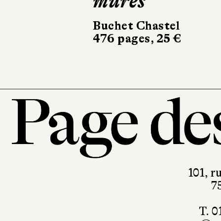
mûres
Buchet Chastel
476 pages, 25 €
101, r
7
T. 0