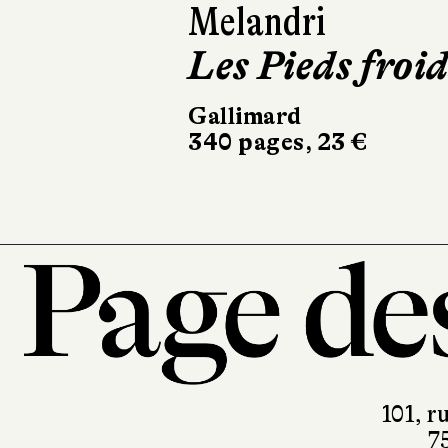
Melandri
Saigneurs
Les Pieds froid
Delcourt
156 pages, 22,50 €
Gallimard
340 pages, 23 €
101, r
7