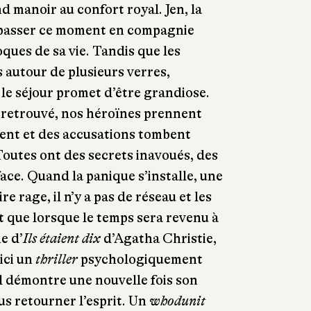
nd manoir au confort royal. Jen, la
à passer ce moment en compagnie
ques de sa vie. Tandis que les
 autour de plusieurs verres,
 le séjour promet d’être grandiose.
t retrouvé, nos héroïnes prennent
lient et des accusations tombent
outes ont des secrets inavoués, des
face. Quand la panique s’installe, une
 rage, il n’y a pas de réseau et les
 que lorsque le temps sera revenu à
e d’
Ils étaient dix
d’Agatha Christie,
ici un
thriller
psychologiquement
l démontre une nouvelle fois son
us retourner l’esprit. Un
whodunit