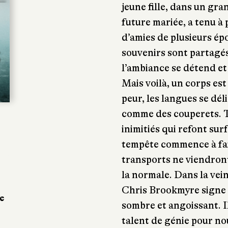
jeune fille, dans un gra
future mariée, a tenu 
d’amies de plusieurs épo
souvenirs sont partagés
l’ambiance se détend et
Mais voilà, un corps es
peur, les langues se dé
comme des couperets. T
inimitiés qui refont sur
tempête commence à faire
transports ne viendront
la normale. Dans la vein
Chris Brookmyre signe 
e
sombre et angoissant. I
talent de génie pour no