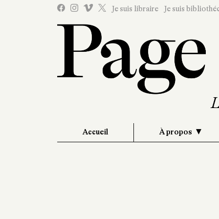
Je suis libraire
Je suis bibliothé
Accueil
À propos