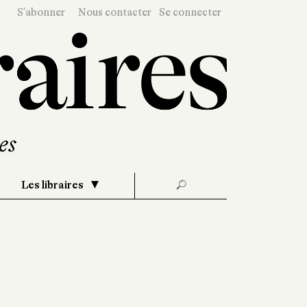
S'abonner
Nous contacter
Se connecter
Les libraires
🔎