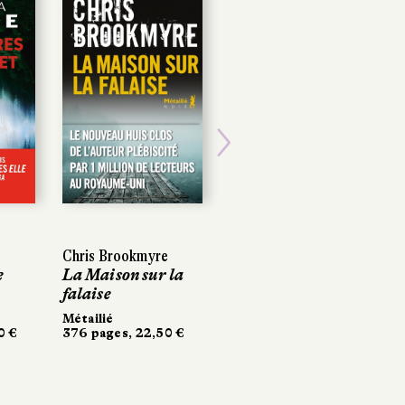
Next
Chris Brookmyre
e
La Maison sur la
falaise
Métailié
0 €
376 pages, 22,50 €