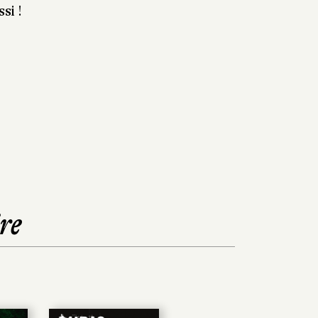
si !
re