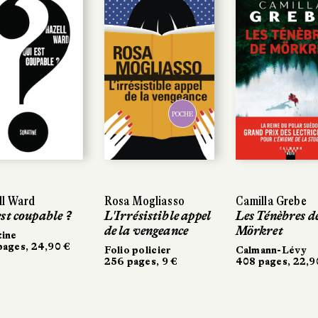
POCHE
ll Ward
Rosa Mogliasso
Camilla Grebe
st coupable ?
L'Irrésistible appel
Les Ténèbres d
de la vengeance
Mörkret
tine
ages, 24,90 €
Folio policier
Calmann-Lévy
256 pages, 9 €
408 pages, 22,9