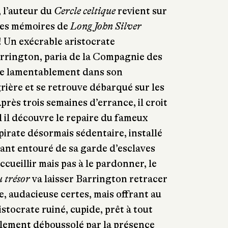
, l’auteur du
Cercle celtique
revient sur
 des mémoires de
Long John Silver
! Un exécrable aristocrate
rrington, paria de la Compagnie des
ue lamentablement dans son
grière et se retrouve débarqué sur les
rès trois semaines d’errance, il croit
 il découvre le repaire du fameux
pirate désormais sédentaire, installé
ivant entouré de sa garde d’esclaves
ccueillir mais pas à le pardonner, le
u trésor
va laisser Barrington retracer
, audacieuse certes, mais offrant au
istocrate ruiné, cupide, prêt à tout
iblement déboussolé par la présence