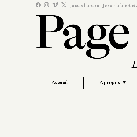
Je suis libraire
Je suis bibliothé
Accueil
À propos