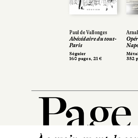
Previous
Paul de Vallonges
Arnald
Arnald
Abécédaire du tout-
Opéra
Opéra
Paris
Napol
Napol
Séguier
Métail
Métail
160 pages, 21 €
352 pa
352 pa