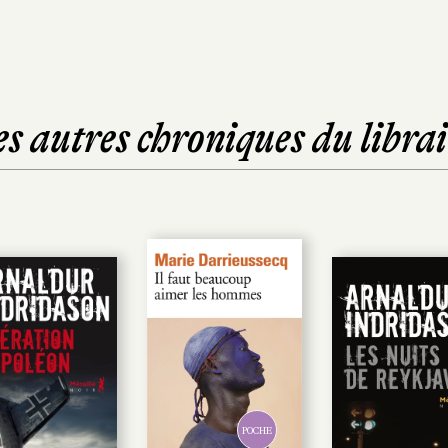
es autres chroniques du librai
POCHE
POCHE