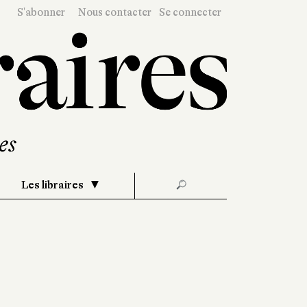
S'abonner
Nous contacter
Se connecter
Les libraires
🔎