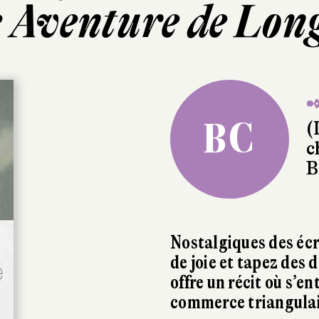
 Aventure de Long
✒
BC
(
c
B
Nostalgiques des écr
de joie et tapez des
offre un récit où s’e
commerce triangulair