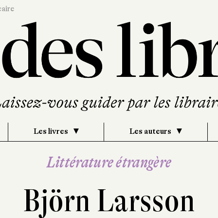
caire
Les livres
Les auteurs
Littérature étrangère
Björn Larsson