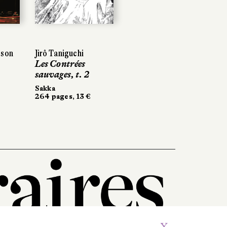
Next
on
son
Jirô Taniguchi
Jirô Taniguchi
Didier Tronchet
Les Contrées
Les Contrées
Vertiges de Quito
sauvages, t. 2
sauvages, t. 2
Futuropolis
120 pages, 18,50 €
Sakka
Sakka
264 pages, 13 €
264 pages, 13 €
X