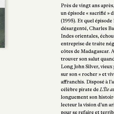
Près de vingt ans après
un épisode « sacrifié »
(1995). Et quel épisode 
désargenté, Charles Ba
Indes orientales, écho
entreprise de traite né
côtes de Madagascar. Ap
trouver son salut quand
Long John Silver, vieux 
sur son « rocher » et v
affranchis. Disposé à l’a
célèbre pirate de
L’Île a
longuement son histoire
lecteur la vision d’un ar
pour se refaire et terr