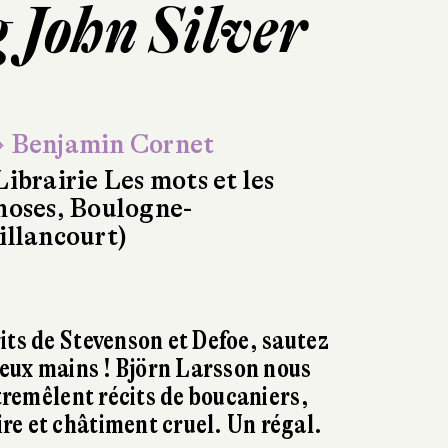
 John Silver
 Benjamin Cornet
Librairie Les mots et les
hoses, Boulogne-
illancourt)
its de Stevenson et Defoe, sautez
 deux mains ! Björn Larsson nous
ntremêlent récits de boucaniers,
e et châtiment cruel. Un régal.