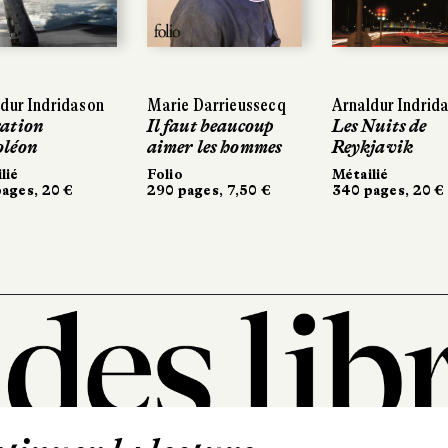
ur Indridason
ur Indridason
Marie Darrieussecq
Marie Darrieussecq
Arnaldur Indridas
Arnaldur Indrida
tion
tion
Il faut beaucoup
Il faut beaucoup
Les Nuits de
Les Nuits de
éon
éon
aimer les hommes
aimer les hommes
Reykjavik
Reykjavik
ié
ié
Folio
Folio
Métailié
Métailié
ges, 20 €
ges, 20 €
290 pages, 7,50 €
290 pages, 7,50 €
340 pages, 20 €
340 pages, 20 €