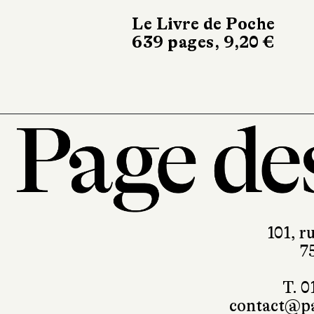
Le Livre de Poche
Albin Mi
639 pages, 9,20 €
427 pages
101, r
7
T. 0
contact@pa