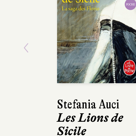
POCHE
Previous
Stefania Auci
Stefan
Les Lions de
Le Tr
Sicile
des li