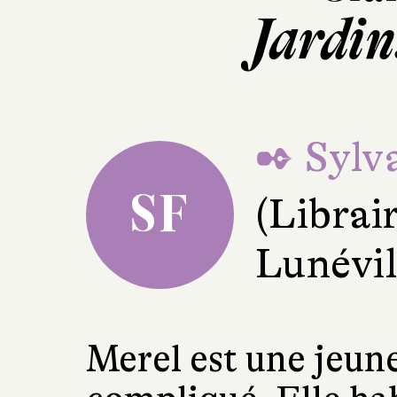
Jardi
✒ Sylva
SF
(Librai
Lunévil
Merel est une jeun