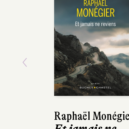
Previous
Raphaël Monégi
Jamy 
Et jamais ne
Les Ai