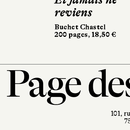
reviens
forêt
Buchet Chastel
Albin Mi
200 pages, 18,50 €
280 pages
101, r
7