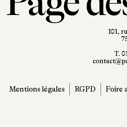
101, r
7
T. 0
contact@pa
Mentions légales
RGPD
Foire 