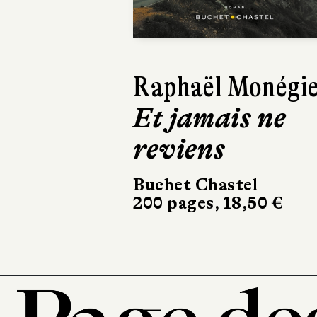
Raphaël Monégi
Ja
Et jamais ne
Le
reviens
fo
Buchet Chastel
Alb
200 pages, 18,50 €
280