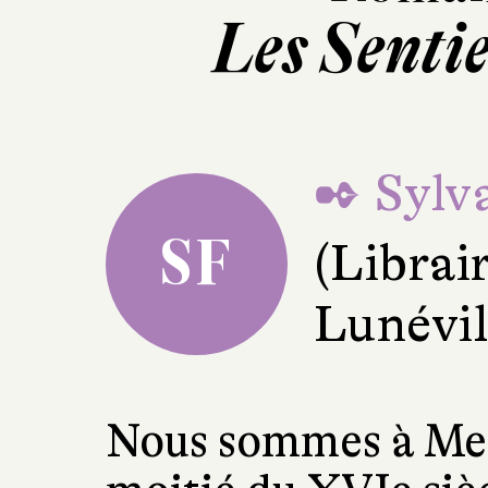
Les Senti
✒ Sylva
SF
(Librai
Lunévil
Nous sommes à Mex