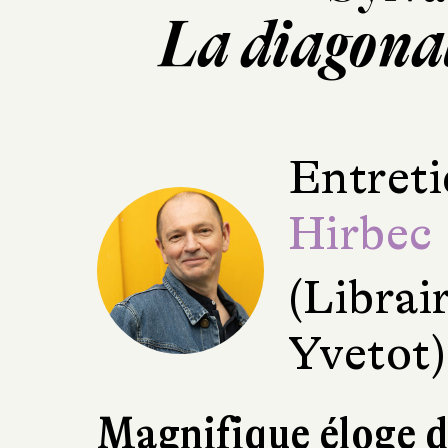
La diagona
Entreti
Hirbec
(Librai
Yvetot)
Magnifique éloge de 