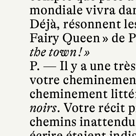
mondiale vivra dan
Déjà, résonnent le
Fairy Queen » de P
the town ! »
P. —
Il y a une trè
votre cheminement
cheminement litté
noirs
. Votre récit 
chemins inattendu
écrire étaient indis