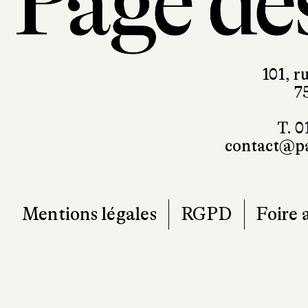
101, r
7
T. 0
contact@pa
Mentions légales
RGPD
Foire 