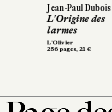
Jennifer
Nansubuga
Makumbi
La Première
Femme
Métailié
542 pages, 23 €