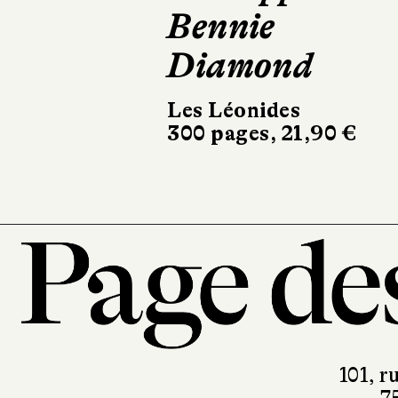
L'Iconoclaste
22,50 €
101, r
7