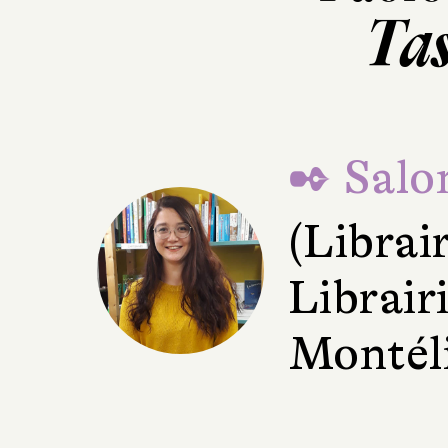
Ta
✒ Salo
(Librai
Librair
Montél