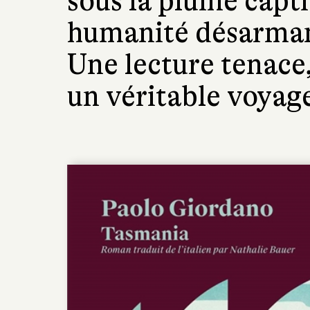
sous la plume capti
humanité désarman
Une lecture tenace
un véritable voyag