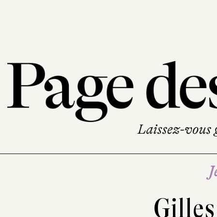
J
Gille