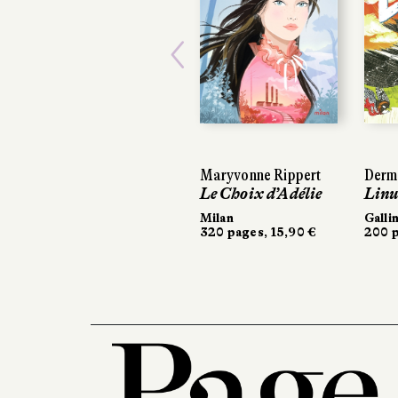
Previous
Maryvonne Rippert
Derm
Le Choix d’Adélie
Linus
Milan
Galli
320 pages, 15,90 €
200 p