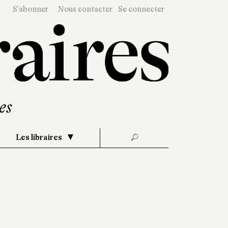
S'abonner
Nous contacter
Se connecter
Les libraires
🔎