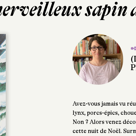
rveilleux sapin 
✒
(
P
Avez-vous jamais vu ré
lynx, porcs-épics, chou
Non ? Alors venez déco
cette nuit de Noël. Sur