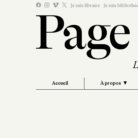
Je suis libraire
Je suis bibliothé
Accueil
À propos