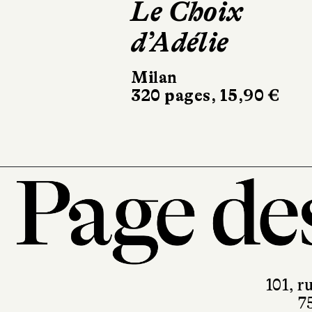
Le Choix
ciel
d’Adélie
Gallimar
200 pages
Milan
320 pages, 15,90 €
101, r
7