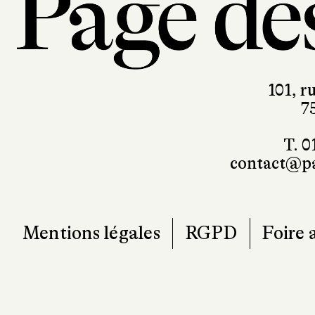
101, r
7
T. 0
contact@pa
Mentions légales
RGPD
Foire 