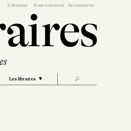
S'abonner
Nous contacter
Se connecter
Les libraires
🔎