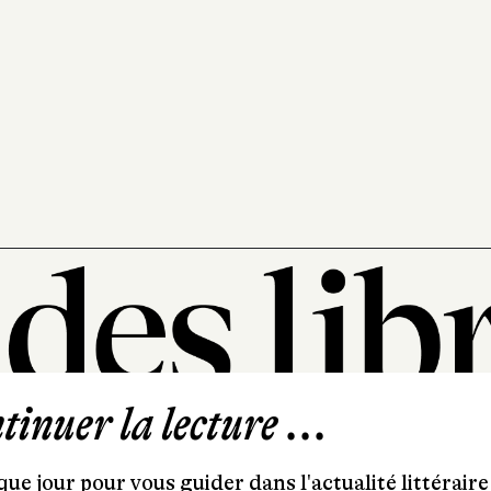
inuer la lecture ...
101, rue Saint-Lazare
75009 Paris
ue jour pour vous guider dans l'actualité littéraire 