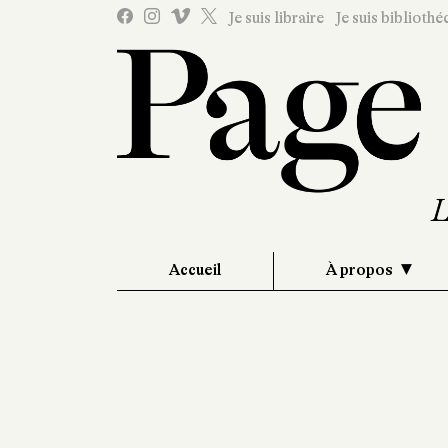
Je suis libraire
Je suis bibliothé
Accueil
À propos