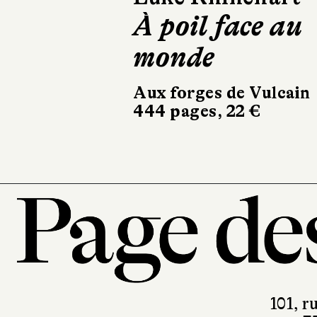
À poil face au
Mater 2-10
monde
Éditions Picquier
716 pages, 24 €
Aux forges de Vulcain
444 pages, 22 €
101, r