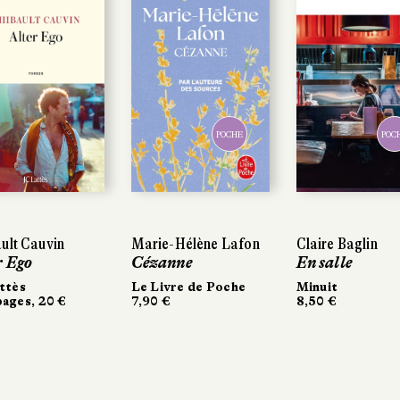
POCHE
POC
ult Cauvin
Marie-Hélène Lafon
Claire Baglin
r Ego
Cézanne
En salle
ttès
Le Livre de Poche
Minuit
ages, 20 €
7,90 €
8,50 €