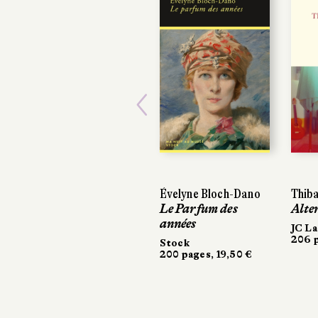
Previous
Évelyne Bloch-Dano
Thiba
Le Parfum des
Alte
années
JC La
206 p
Stock
200 pages, 19,50 €