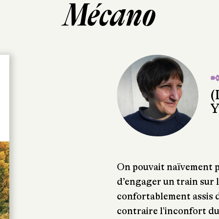
Mécano
✒
(
Y
On pouvait naïvement pe
d’engager un train sur l
confortablement assis 
contraire l'inconfort du 