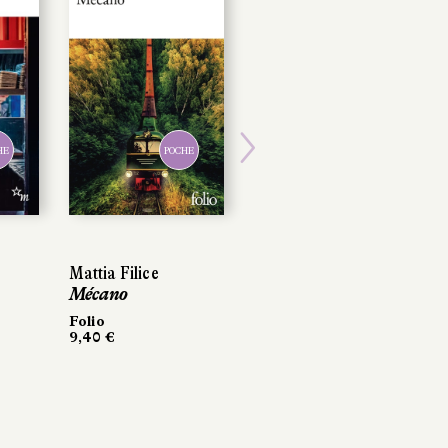
HE
POCHE
Next
Mattia Filice
Mécano
Folio
9,40 €