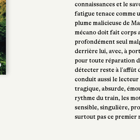
connaissances et le savo
fatigue tenace comme un
plume malicieuse de Mat
mécano doit fait corps a
profondément seul malg
derrière lui, avec, à po
pour toute réparation d
détecter reste à l'affût
conduit aussi le lecteur
tragique, absurde, émou
rythme du train, les mo
sensible, singulière, pr
surtout pas ce premier 