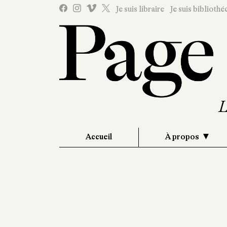
Je suis libraire
Je suis bibliothé
Accueil
À propos