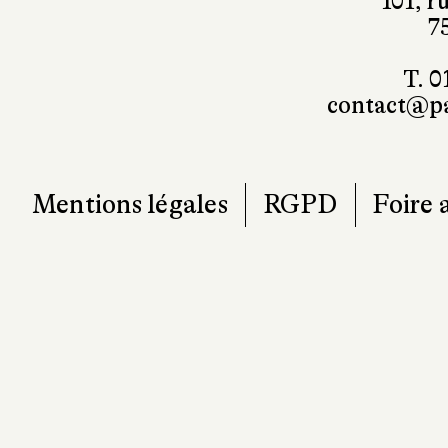
101, r
7
T. 0
contact@pa
Mentions légales
RGPD
Foire 