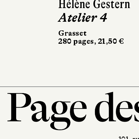
Mikołaj Łozínski
Les Enfants
Stramer
Noir sur Blanc
296 pages, 24 €