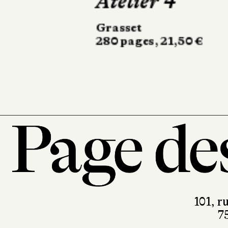
Les Enfants
Stramer
Noir sur Blanc
296 pages, 24 €
101, r
7