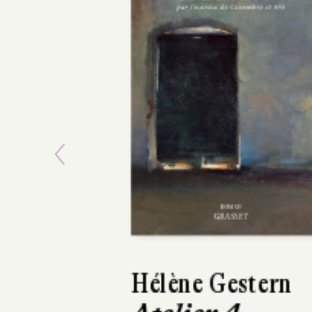
Previous
Mikołaj Łozínski