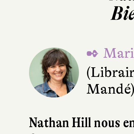
Bi
✒ Mari
(Librai
Mandé
Nathan Hill nous e