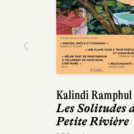
Previous
Sophie Boutière-
Damahi
La Part des