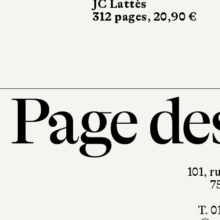
vivants
Le bruit du monde
336 pages, 21 €
101, r
7
T. 0