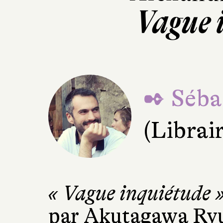
Vague 
✒ Sébas
(Librai
« Vague inquiétude 
par Akutagawa Ryu