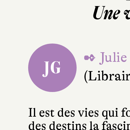
Une v
✒ Julie
JG
(Librai
Il est des vies qui 
des destins la fasc