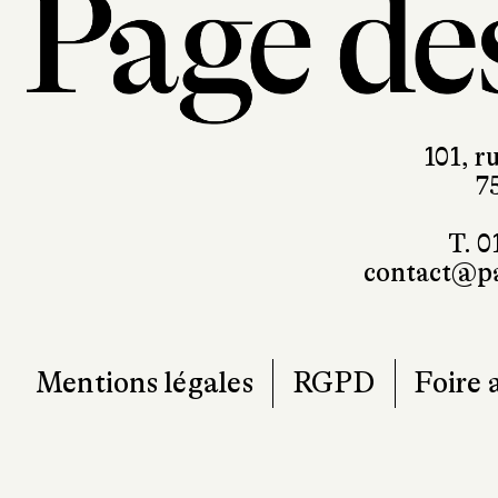
101, r
7
T. 0
contact@pa
Mentions légales
RGPD
Foire 