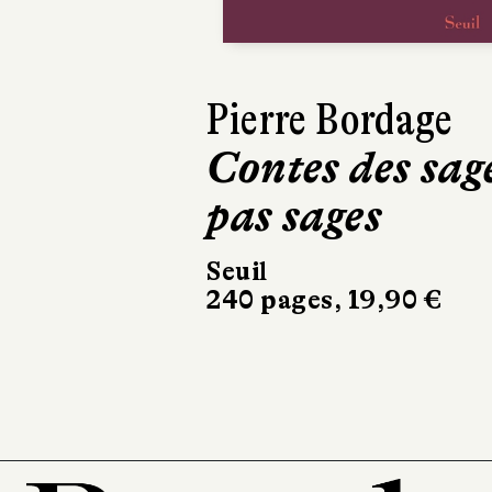
Boris Cyrulnik
Se reconstruir
dans un mond
meilleur
Marabout
128 pages, 7,90 €