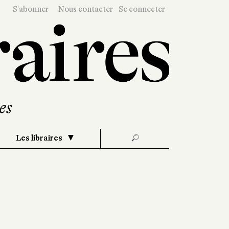
S'abonner
Nous contacter
Se connecter
Les libraires
🔎