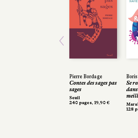
Previous
Pierre Bordage
Boris
Contes des sages pas
Se r
sages
dans
meil
Seuil
240 pages, 19,90 €
Mara
128 p