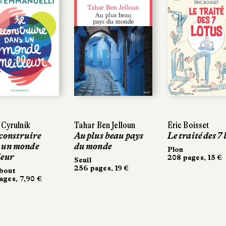
 Cyrulnik
Tahar Ben Jelloun
Éric Boisset
econstruire
Au plus beau pays
Le traité des 7 
 un monde
du monde
Plon
leur
208 pages, 15 €
Seuil
256 pages, 19 €
bout
ages, 7,90 €