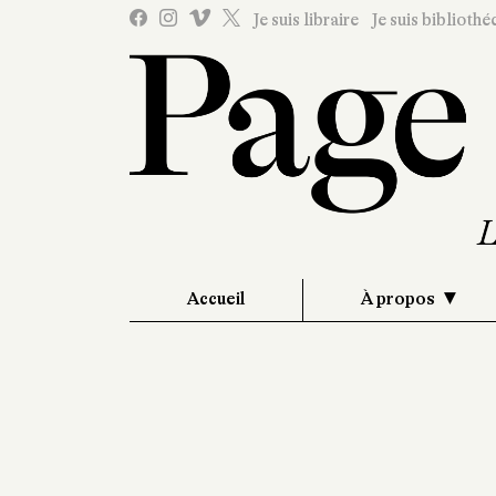
Je suis libraire
Je suis bibliothé
Accueil
À propos