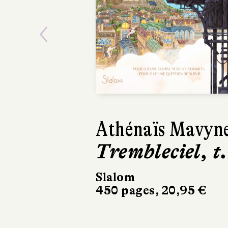
Previous
Marie Vareille
Nous qui av
connu Solan
Flammarion
424 pages, 22 €