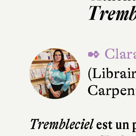
Trembl
✒ Clar
(Librai
Carpen
Trembleciel
est un 