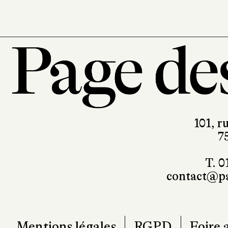
101, r
7
T. 0
contact@pa
Mentions légales
RGPD
Foire 