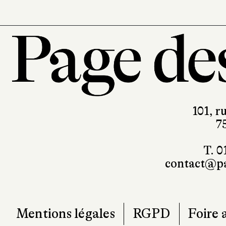
101, r
7
T. 0
contact@pa