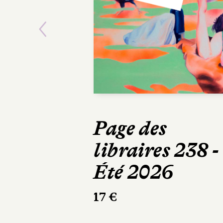
Previous
Page des
Romuald Sc
libraires 238 -
America 2
Été 2026
Point Nemo
120 pages, 19,90
17 €