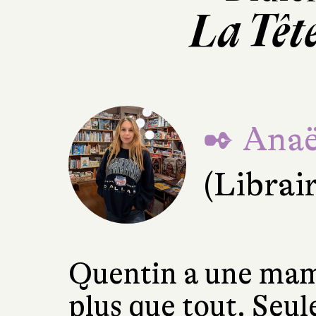
La Tête
✒ Anaël
(Librai
Quentin a une mami
plus que tout. Seul