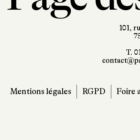
101, r
7
T. 0
contact@pa
Mentions légales
RGPD
Foire 