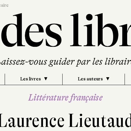
caire
Les livres
Les auteurs
Littérature française
Laurence Lieutau