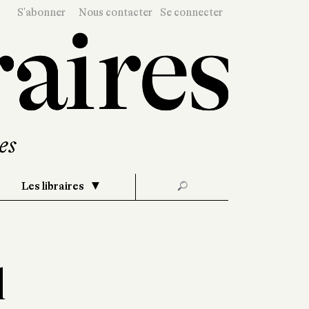
S'abonner
Nous contacter
Se connecter
Les libraires
🔎
d