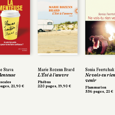
e Stava
e Stava
Marie Rozenn Brard
Marie Rozenn Brard
Sonia Feertchak
Sonia Feertchak
enteuse
enteuse
L'Été à l'œuvre
L'Été à l'œuvre
Ne vois-tu rien
Ne vois-tu rie
venir
venir
scales
scales
Phébus
Phébus
ages, 21,90 €
ages, 21,90 €
220 pages, 19,90 €
220 pages, 19,90 €
Flammarion
Flammarion
336 pages, 21 €
336 pages, 21 €