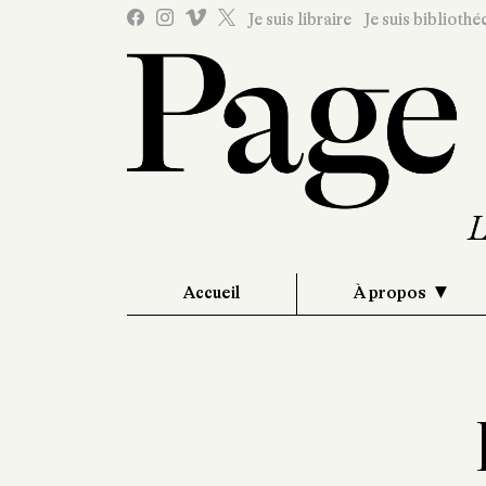
Je suis libraire
Je suis bibliothé
Accueil
À propos