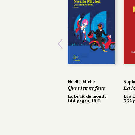
Previous
Noëlle Michel
Sophi
Sophi
Que rien ne fane
La M
La M
Le bruit du monde
Les E
Les E
144 pages, 18 €
362 p
362 p