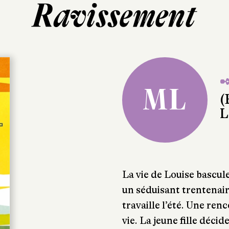
Ravissement
✒
ML
(
L
La vie de Louise bascule
un séduisant trentenair
travaille l’été. Une ren
vie. La jeune fille décid