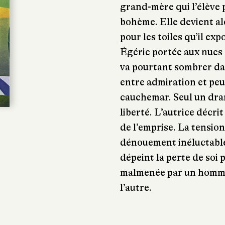
grand-mère qui l’élève p
bohème. Elle devient a
pour les toiles qu’il ex
Égérie portée aux nues 
va pourtant sombrer dan
entre admiration et peu
cauchemar. Seul un dra
liberté. L’autrice décri
de l’emprise. La tensio
dénouement inéluctable
dépeint la perte de soi 
malmenée par un homme 
l’autre.