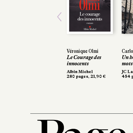
Previous
Véronique Olmi
Carlo
Le Courage des
Un h
innocents
mots
Albin Michel
JC La
280 pages, 21,90 €
454 p