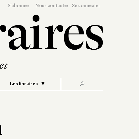
S'abonner
Nous contacter
Se connecter
Les libraires
🔎
n