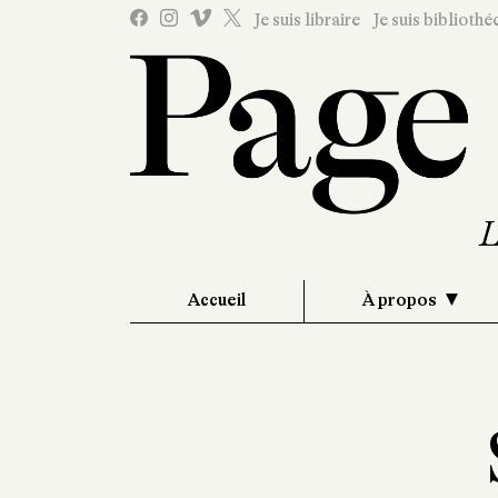
Je suis libraire
Je suis bibliothé
Accueil
À propos