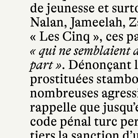
de jeunesse et surt
Nalan, Jameelah, 
« Les Cinq », ces pa
« qui ne semblaient 
part »
. Dénonçant l
prostituées stambo
nombreuses agressi
rappelle que jusqu’
code pénal turc pe
tiers la sanction d