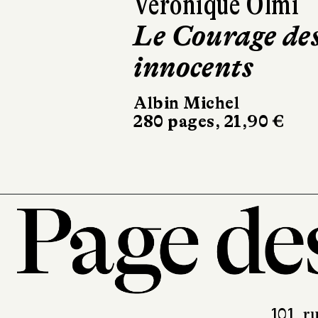
Carlo Greppi
Un homme sa
mots
JC Lattès
454 pages, 22,90 €
101, r