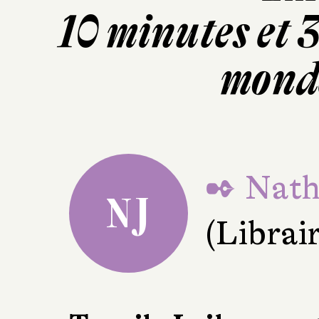
10 minutes et 
mond
✒ Nath
NJ
(Librai