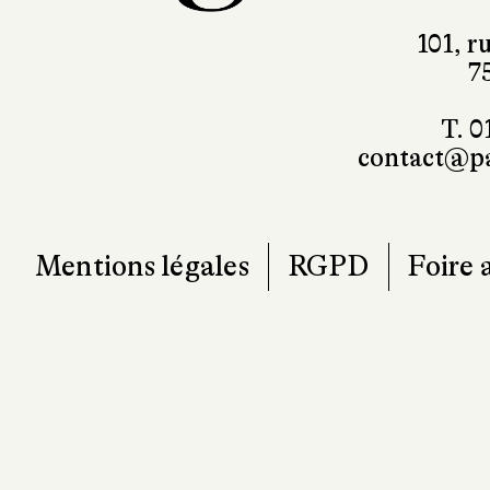
101, r
7
T. 0
contact@pa
Mentions légales
RGPD
Foire 