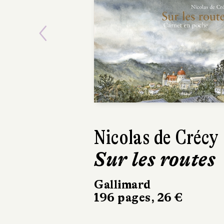
Previous
Nicolas de Crécy
Cécile C
Sur les routes
Le Pied
Gallimard
Arthaud
196 pages, 26 €
160 pages, 