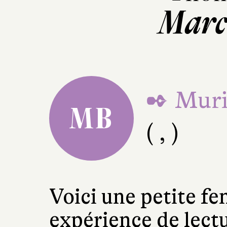
Marc
✒ Muri
MB
( , )
Voici une petite f
expérience de lectu