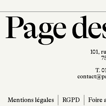
101, r
7
T. 0
contact@pa
Mentions légales
RGPD
Foire 