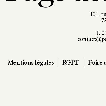
101, r
7
T. 0
contact@pa
Mentions légales
RGPD
Foire 