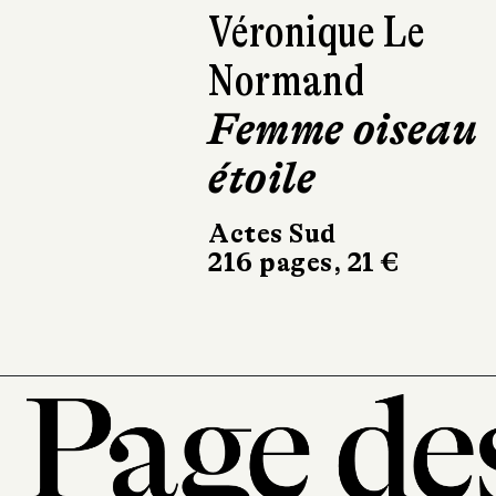
Véronique Le
Simon Fichet
Normand
Tornade
Femme oiseau
Folio
224 pages, 8,60 €
étoile
Actes Sud
216 pages, 21 €