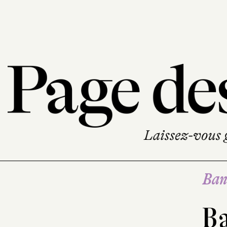
Ban
B