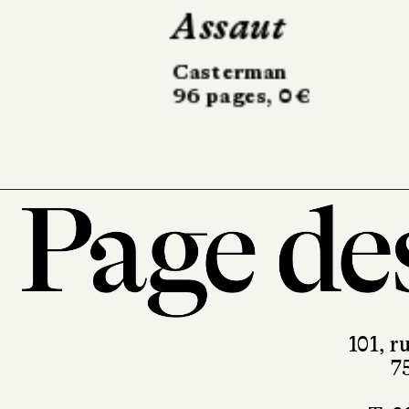
182 pages, 8,45 €
101, r
7
T. 0
contact@pa