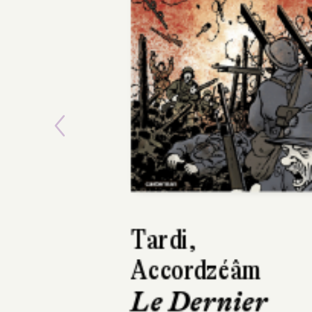
Previous
Atsushi Kaneko
Deathco, t.1
Casterman