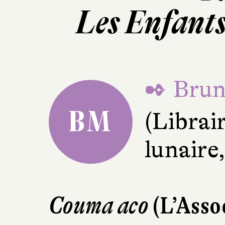
Les Enfants
✒ Brun
BM
(Librai
lunaire
Couma aco
(L’Assoc