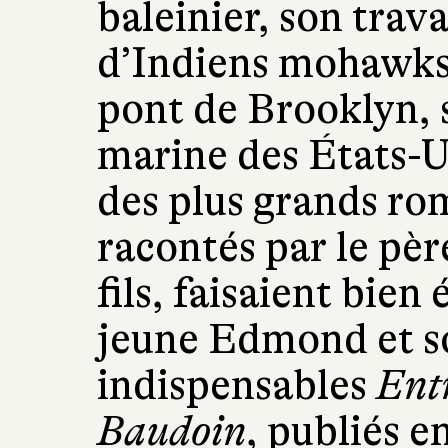
baleinier, son trav
d’Indiens mohawks 
pont de Brooklyn,
marine des États-Un
des plus grands ro
racontés par le pèr
fils, faisaient bie
jeune Edmond et so
indispensables
Ent
Baudoin
, publiés e