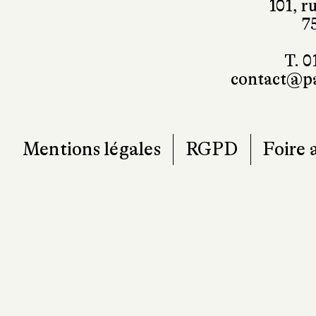
101, r
7
T. 0
contact@pa
Mentions légales
RGPD
Foire 