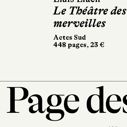
Le Théâtre des
Sur la rou
merveilles
en cuisine
Actes Sud
Christian Bourg
448 pages, 23 €
éditeur
336 pages, 22 €